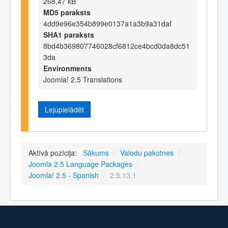
268,47 kB
MD5 paraksts
4dd9e96e354b899e0137a1a3b9a31daf
SHA1 paraksts
8bd4b369807746028cf6812ce4bcd0da8dc51
3da
Environments
Joomla! 2.5 Translations
Lejupielādēt
Aktīvā pozīcija:
Sākums
/
Valodu pakotnes
/
Joomla 2.5 Language Packages
/
Joomla! 2.5 - Spanish
/
2.5.13.1