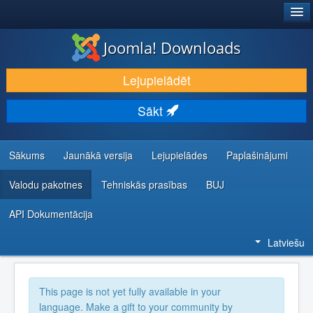
®
JOOMLA!
Joomla! Downloads
LEJUPIELĀDĒT UN PAPLAŠINĀT
Lejupielādēt
ATKLĀJ UN IEMĀCIES
Sākt
KOPIENA UN ATBALSTS
IZSTRĀDĀTĀJU RESURSI
Sākums
Jaunākā versija
Lejupielādes
Paplašinājumi
Valodu pakotnes
Tehniskās prasības
BUJ
API Dokumentācija
Latviešu
This page is not yet fully available in your
language. Make a gift to your community by