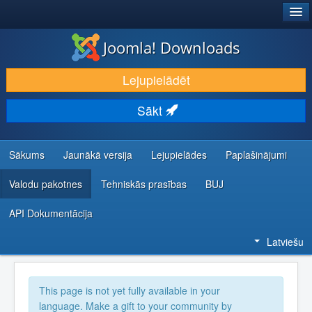
®
JOOMLA!
Joomla! Downloads
LEJUPIELĀDĒT UN PAPLAŠINĀT
Lejupielādēt
ATKLĀJ UN IEMĀCIES
Sākt
KOPIENA UN ATBALSTS
IZSTRĀDĀTĀJU RESURSI
Sākums
Jaunākā versija
Lejupielādes
Paplašinājumi
Valodu pakotnes
Tehniskās prasības
BUJ
API Dokumentācija
Latviešu
This page is not yet fully available in your
language. Make a gift to your community by