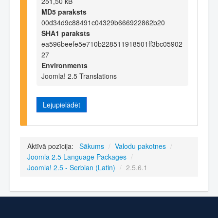
251,50 kB
MD5 paraksts
00d34d9c88491c04329b666922862b20
SHA1 paraksts
ea596beefe5e710b228511918501ff3bc05902
27
Environments
Joomla! 2.5 Translations
Lejupielādēt
Aktīvā pozīcija:
Sākums
/
Valodu pakotnes
/
Joomla 2.5 Language Packages
/
Joomla! 2.5 - Serbian (Latin)
/
2.5.6.1