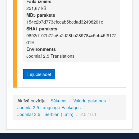
Faila izmērs
251,67 kB
MD5 paraksts
154c2b7d773efccab5bcdad32498201e
SHA1 paraksts
9892d107b72e6a2d28bb289784c5eb45f6172
d19
Environments
Joomla! 2.5 Translations
Lejupielādēt
Aktīvā pozīcija:
Sākums
/
Valodu pakotnes
/
Joomla 2.5 Language Packages
/
Joomla! 2.5 - Serbian (Latin)
/
2.5.10.1