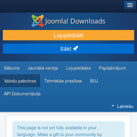
®
JOOMLA!
Joomla! Downloads
LEJUPIELĀDĒT UN PAPLAŠINĀT
Lejupielādēt
ATKLĀJ UN IEMĀCIES
Sākt
KOPIENA UN ATBALSTS
IZSTRĀDĀTĀJU RESURSI
Sākums
Jaunākā versija
Lejupielādes
Paplašinājumi
Valodu pakotnes
Tehniskās prasības
BUJ
API Dokumentācija
Latviešu
This page is not yet fully available in your
language. Make a gift to your community by