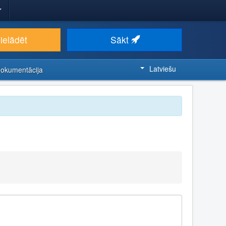
ielādēt
Sākt
Latviešu
Dokumentācija