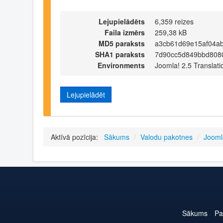
Lejupielādēts
6,359 reizes
Faila izmērs
259,38 kB
MD5 paraksts
a3cb61d69e15af04ab
SHA1 paraksts
7d90cc5d849bbd808
Environments
Joomla! 2.5 Translati
Lejupielādēt
Aktīvā pozīcija:
Sākums
/
Valodu pakotnes
/
Jooml
Sākums
Pa