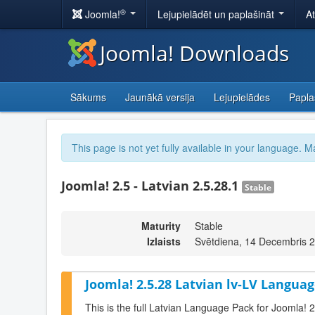
®
Joomla!
Lejupielādēt un paplašināt
A
Joomla! Downloads
Sākums
Jaunākā versija
Lejupielādes
Papla
This page is not yet fully available in your language. M
Joomla! 2.5 - Latvian 2.5.28.1
Stable
Maturity
Stable
Izlaists
Svētdiena, 14 Decembris 
Joomla! 2.5.28 Latvian lv-LV Languag
This is the full Latvian Language Pack for Joomla! 