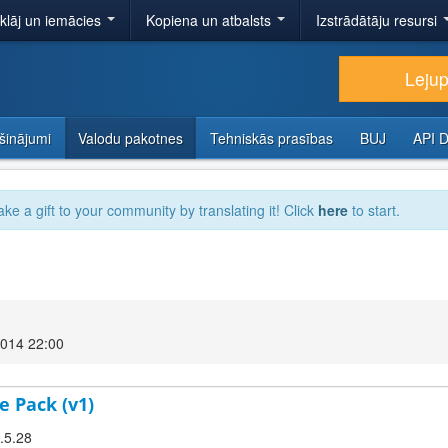
tklāj un iemācies
Kopiena un atbalsts
Izstrādātāju resursi
Lejup
šinājumi
Valodu pakotnes
Tehniskās prasības
BUJ
API 
ake a gift to your community by translating it! Click
here
to start.
2014 22:00
e Pack (v1)
2.5.28