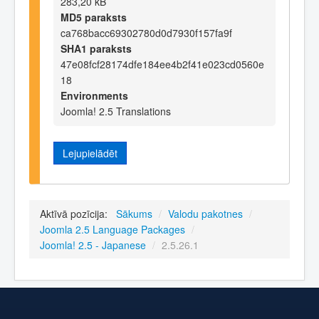
283,20 kB
MD5 paraksts
ca768bacc69302780d0d7930f157fa9f
SHA1 paraksts
47e08fcf28174dfe184ee4b2f41e023cd0560e
18
Environments
Joomla! 2.5 Translations
Lejupielādēt
Aktīvā pozīcija:
Sākums
/
Valodu pakotnes
/
Joomla 2.5 Language Packages
/
Joomla! 2.5 - Japanese
/
2.5.26.1