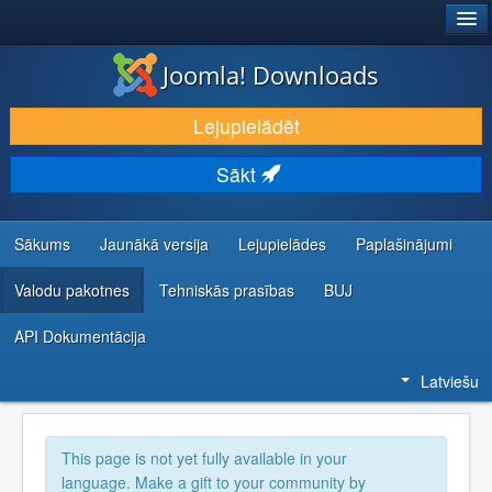
®
JOOMLA!
Joomla! Downloads
LEJUPIELĀDĒT UN PAPLAŠINĀT
Lejupielādēt
ATKLĀJ UN IEMĀCIES
Sākt
KOPIENA UN ATBALSTS
IZSTRĀDĀTĀJU RESURSI
Sākums
Jaunākā versija
Lejupielādes
Paplašinājumi
Valodu pakotnes
Tehniskās prasības
BUJ
API Dokumentācija
Latviešu
This page is not yet fully available in your
language. Make a gift to your community by