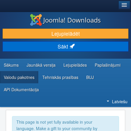
®
JOOMLA!
Joomla! Downloads
LEJUPIELĀDĒT UN PAPLAŠINĀT
Lejupielādēt
ATKLĀJ UN IEMĀCIES
Sākt
KOPIENA UN ATBALSTS
IZSTRĀDĀTĀJU RESURSI
Sākums
Jaunākā versija
Lejupielādes
Paplašinājumi
Valodu pakotnes
Tehniskās prasības
BUJ
API Dokumentācija
Latviešu
This page is not yet fully available in your
language. Make a gift to your community by