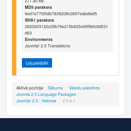
277,40 kB
MD5 paraksts
6ed1e770f0db7839208c0697eabddaf5
SHA1 paraksts
2923203120c29b76e215b925c69f9bfc9d531
d63
Environments
Joomla! 2.5 Translations
Lejupielādēt
Aktīvā pozīcija:
Sākums
/
Valodu pakotnes
/
Joomla 2.5 Language Packages
/
Joomla! 2.5 - Hebrew
/
2.5.6.1