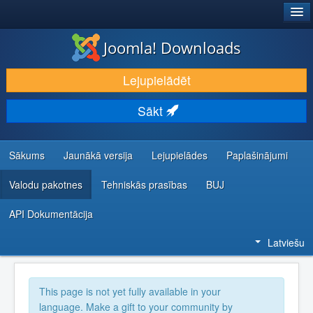
®
JOOMLA!
Joomla! Downloads
LEJUPIELĀDĒT UN PAPLAŠINĀT
Lejupielādēt
ATKLĀJ UN IEMĀCIES
Sākt
KOPIENA UN ATBALSTS
IZSTRĀDĀTĀJU RESURSI
Sākums
Jaunākā versija
Lejupielādes
Paplašinājumi
Valodu pakotnes
Tehniskās prasības
BUJ
API Dokumentācija
Latviešu
This page is not yet fully available in your
language. Make a gift to your community by