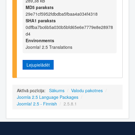
289,38 kB
MD5 paraksts
29e71cf5952fdbdba5fbaa4a034f4318
SHA1 paraksts
0dffba7bc6b5a030b5bfd65e6e7779e8e28978
d4
Environments
Joomla! 2.5 Translations
Lejupielādēt
Aktīvā pozīcija:
Sākums
/
Valodu pakotnes
/
Joomla 2.5 Language Packages
/
Joomla! 2.5 - Finnish
/
2.5.8.1