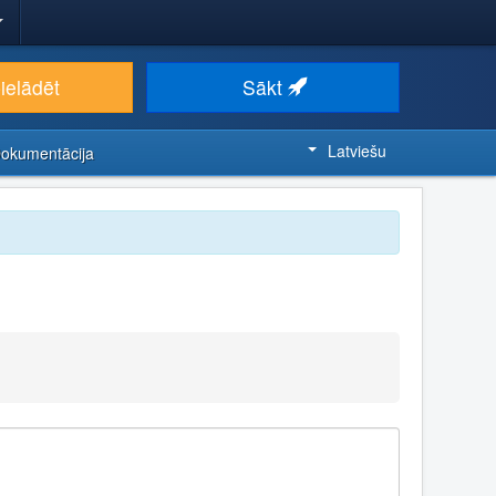
ielādēt
Sākt
Latviešu
Dokumentācija