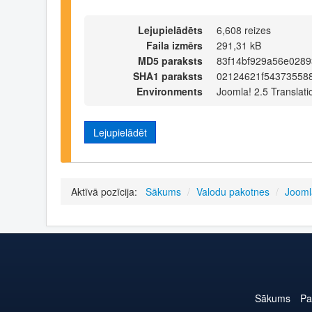
Lejupielādēts
6,608 reizes
Faila izmērs
291,31 kB
MD5 paraksts
83f14bf929a56e028
SHA1 paraksts
02124621f543735588
Environments
Joomla! 2.5 Translati
Lejupielādēt
Aktīvā pozīcija:
Sākums
/
Valodu pakotnes
/
Jooml
Sākums
Pa