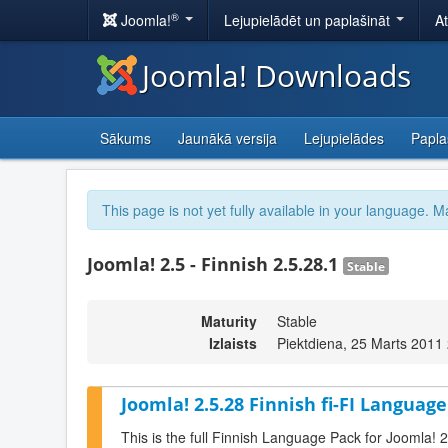
®
Joomla!
Lejupielādēt un paplašināt
A
Joomla! Downloads
Sākums
Jaunākā versija
Lejupielādes
Papla
This page is not yet fully available in your language. M
Joomla! 2.5 - Finnish 2.5.28.1
Stable
Maturity
Stable
Izlaists
Piektdiena, 25 Marts 2011
Joomla! 2.5.28 Finnish fi-FI Language
This is the full Finnish Language Pack for Joomla! 