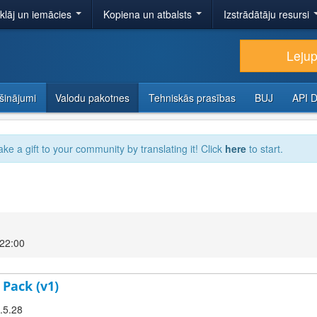
tklāj un iemācies
Kopiena un atbalsts
Izstrādātāju resursi
Lejup
šinājumi
Valodu pakotnes
Tehniskās prasības
BUJ
API 
ake a gift to your community by translating it! Click
here
to start.
 22:00
 Pack (v1)
2.5.28