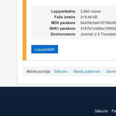
Lejupielādēts
3,860 reizes
Faila izmērs
218,69 kB
MD5 paraksts
8a339c3a81f5756cd5
SHA1 paraksts
4787b7ccbfba13f4f2
Environments
Joomla! 2.5 Translati
Lejupielādēt
Aktīvā pozīcija:
Sākums
/
Valodu pakotnes
/
Jooml
Sākums
Pa