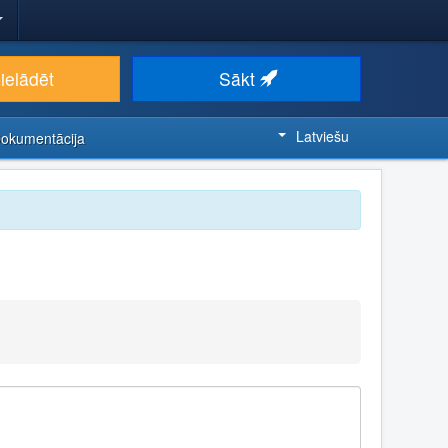
ielādēt
Sākt
Latviešu
Dokumentācija