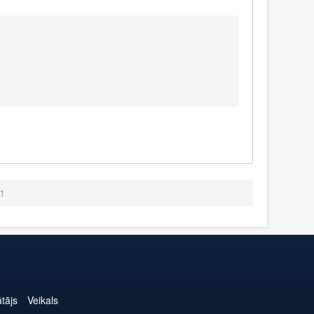
.1
ātājs
Veikals