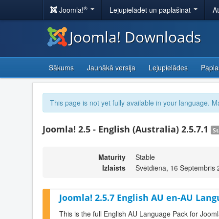
®
Joomla!
Lejupielādēt un paplašināt
A
Joomla! Downloads
Sākums
Jaunākā versija
Lejupielādes
Papla
This page is not yet fully available in your language. M
Joomla! 2.5 - English (Australia) 2.5.7.1
St
Maturity
Stable
Izlaists
Svētdiena, 16 Septembris 
Joomla! 2.5.7 English AU en-AU Lang
This is the full English AU Language Pack for Jooml