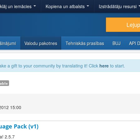
tklāj un iemācies
Kopiena un atbalsts
Izstrādātāju resursi
Lejup
šinājumi
Valodu pakotnes
Tehniskās prasības
BUJ
API 
ake a gift to your community by translating it! Click
here
to start.
able
2012 15:00
uage Pack (v1)
a! 2.5.7