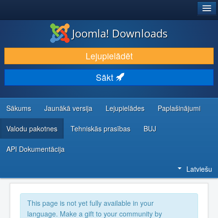
®
JOOMLA!
Joomla! Downloads
LEJUPIELĀDĒT UN PAPLAŠINĀT
Lejupielādēt
ATKLĀJ UN IEMĀCIES
Sākt
KOPIENA UN ATBALSTS
IZSTRĀDĀTĀJU RESURSI
Sākums
Jaunākā versija
Lejupielādes
Paplašinājumi
Valodu pakotnes
Tehniskās prasības
BUJ
API Dokumentācija
Latviešu
This page is not yet fully available in your
language. Make a gift to your community by