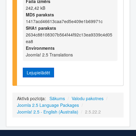
Faila izmērs
242,42 kB
MD5 paraksts
1417acd46613caa7ed5e409e1b69971c
SHA1 paraksts
2634c88108307b564f44f92c13ea9339c4d05
ea8
Environments
Joomla! 2.5 Translations
Lejupielādēt
Aktīvā pozīcija:
Sākums
/
Valodu pakotnes
/
Joomla 2.5 Language Packages
/
Joomla! 2.5 - English (Australia)
/
2.5.22.2