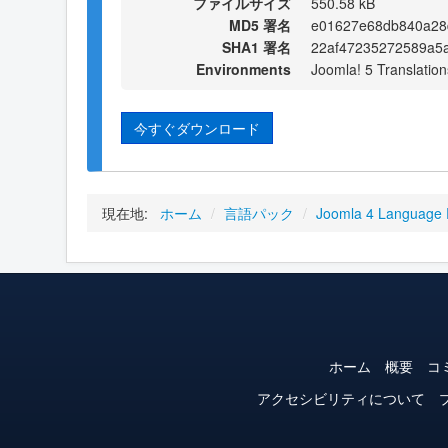
ファイルサイズ
550.58 kB
MD5 署名
e01627e68db840a28
SHA1 署名
22af47235272589a5a
Environments
Joomla! 5 Translation
今すぐダウンロード
現在地:
ホーム
/
言語パック
/
Joomla 4 Language
ホーム
概要
コ
アクセシビリティについて