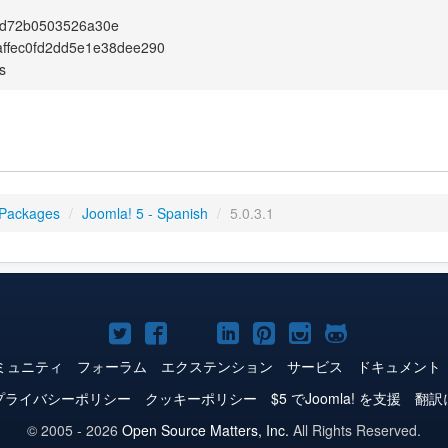
d72b0503526a30e
ffec0fd2dd5e1e38dee290
s
 Packages
/
Joomla! 5 - Spanish
/
5.0.3.1
Joomla!
Joomla!
Joomla!
Joomla!
Joomla!
Joomla!
Joomla!
Twitter
Facebook
YouTube
LinkedIn
Pinterest
Instagram
GitHub
ミュニティ
フォーラム
エクステンション
サービス
ドキュメント
プライバシーポリシー
クッキーポリシー
$5 でJoomla! を支援
翻訳
© 2005 - 2026
Open Source Matters, Inc.
All Rights Reserved.