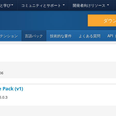
と学び
コミュニティとサポート
開発者向けリソース
ダウ
テンション
言語パック
技術的な要件
よくある質問
API
06
 Pack (v1)
5.0.3