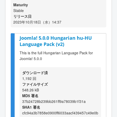
Maturity
Stable
リリース日
2023年10月18日（水）14:37
Joomla! 5.0.0 Hungarian hu-HU
Language Pack (v2)
This is the full Hungarian Language Pack for
Joomla! 5.0.0
ダウンロード済
1,192 回
ファイルサイズ
548.26 kB
MD5 署名
37b24728b239bb261ff9a78039b1f31a
SHA1 署名
cfc94a3b7858e0900ff6033aacf439457c49e0b