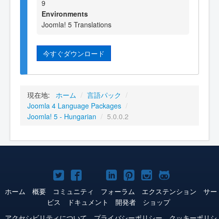
9
Environments
Joomla! 5 Translations
今すぐダウンロード
現在地:
ホーム
/
言語パック
/
Joomla 4 Language Packages
/
Joomla! 5 - Hungarian
/
5.0.0.2
Joomla!
Joomla!
Joomla!
Joomla!
Joomla!
Joomla!
Joomla!
Twitter
Facebook
YouTube
LinkedIn
Pinterest
Instagram
GitHub
ホーム
概要
コミュニティ
フォーラム
エクステンション
サー
ビス
ドキュメント
開発者
ショップ
アクセシビリティについて
プライバシーポリシー
クッキーポリシ