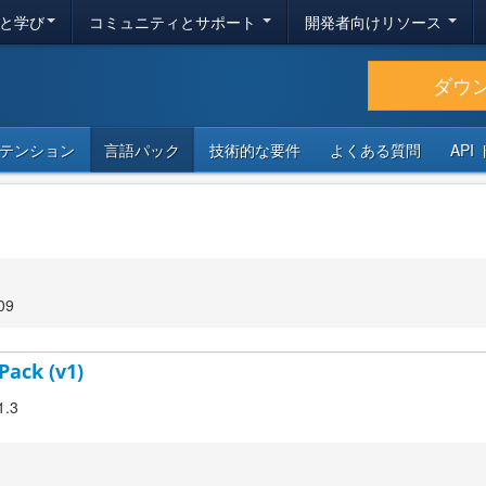
と学び
コミュニティとサポート
開発者向けリソース
ダウ
テンション
言語パック
技術的な要件
よくある質問
API
09
Pack (v1)
1.3