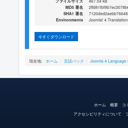
ファイルサイズ
467.54 kB
MD5 署名
2ffd81fbf9b7ec3078b
SHA1 署名
7120ded2aebb76648
Environments
Joomla! 4 Translation
今すぐダウンロード
現在地:
ホーム
/
言語パック
/
Joomla 4 Language
ホーム
概要
コ
アクセシビリティについて