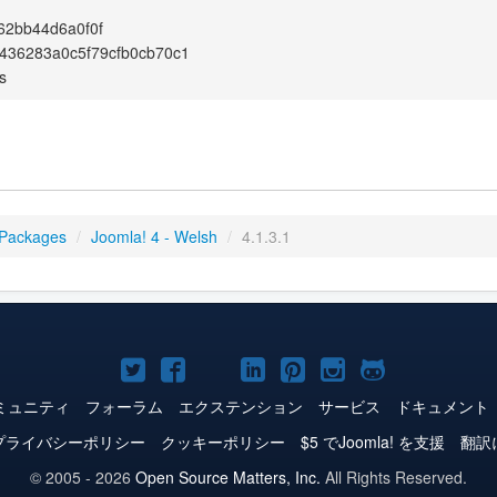
62bb44d6a0f0f
436283a0c5f79cfb0cb70c1
s
 Packages
/
Joomla! 4 - Welsh
/
4.1.3.1
Joomla!
Joomla!
Joomla!
Joomla!
Joomla!
Joomla!
Joomla!
Twitter
Facebook
YouTube
LinkedIn
Pinterest
Instagram
GitHub
ミュニティ
フォーラム
エクステンション
サービス
ドキュメント
プライバシーポリシー
クッキーポリシー
$5 でJoomla! を支援
翻訳
© 2005 - 2026
Open Source Matters, Inc.
All Rights Reserved.