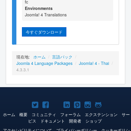
fc
Environments
Joomla! 4 Translations
今すぐダウンロード
現在地:
ホーム
/
言語パック
/
Joomla 4 Language Packages
/
Joomla! 4 - Thai
/
4.3.3.1
Joomla!
Joomla!
Joomla!
Joomla!
Joomla!
Joomla!
Joomla!
Twitter
Facebook
YouTube
LinkedIn
Pinterest
Instagram
GitHub
ホーム
概要
コミュニティ
フォーラム
エクステンション
サー
ビス
ドキュメント
開発者
ショップ
アクセシビリティについて
プライバシーポリシー
クッキーポリシ