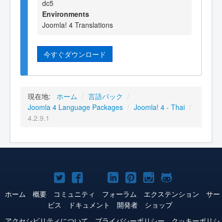
dc5
Environments
Joomla! 4 Translations
今すぐダウンロード
現在地:
ホーム
/
言語パック
/
Joomla 4 Language Packages
/
Joomla! 4 - Thai
/
4.2.9.1
Joomla!
Joomla!
Joomla!
Joomla!
Joomla!
Joomla!
Joomla!
Twitter
Facebook
YouTube
LinkedIn
Pinterest
Instagram
GitHub
ホーム
概要
コミュニティ
フォーラム
エクステンション
サー
ビス
ドキュメント
開発者
ショップ
アクセシビリティについて
プライバシーポリシー
クッキーポリシ