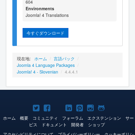
604
Environments
Joomla! 4 Translations
今すぐダウンロード
現在地:
ホーム
/
言語パック
/
Joomla 4 Language Packages
/
Joomla! 4 - Slovenian
/
4.4.4.1
Joomla!
Joomla!
Joomla!
Joomla!
Joomla!
Joomla!
Joomla!
Twitter
Facebook
YouTube
LinkedIn
Pinterest
Instagram
GitHub
ホーム
概要
コミュニティ
フォーラム
エクステンション
サー
ビス
ドキュメント
開発者
ショップ
アクセシビリティについて
プライバシーポリシー
クッキーポリシ