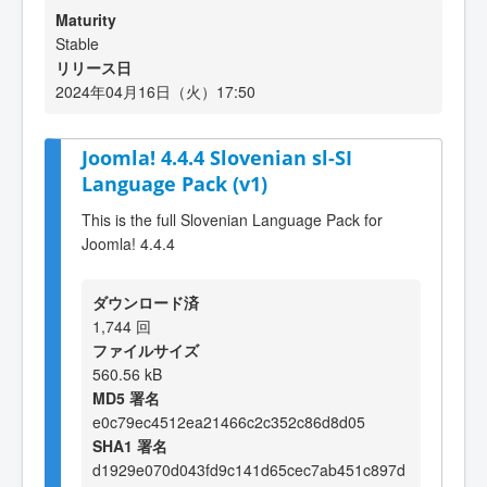
Maturity
Stable
リリース日
2024年04月16日（火）17:50
Joomla! 4.4.4 Slovenian sl-SI
Language Pack (v1)
This is the full Slovenian Language Pack for
Joomla! 4.4.4
ダウンロード済
1,744 回
ファイルサイズ
560.56 kB
MD5 署名
e0c79ec4512ea21466c2c352c86d8d05
SHA1 署名
d1929e070d043fd9c141d65cec7ab451c897d