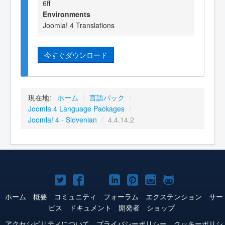
6ff
Environments
Joomla! 4 Translations
今すぐダウンロード
現在地:
ホーム
/
言語パック
/
Joomla 4 Language Packages
/
Joomla! 4 - Slovenian
/
4.4.14.2
Joomla!
Joomla!
Joomla!
Joomla!
Joomla!
Joomla!
Joomla!
Twitter
Facebook
YouTube
LinkedIn
Pinterest
Instagram
GitHub
ホーム
概要
コミュニティ
フォーラム
エクステンション
サー
ビス
ドキュメント
開発者
ショップ
アクセシビリティについて
プライバシーポリシー
クッキーポリシ