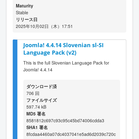
Maturity
Stable
リリース日
2025年10月02日（木）17:51
Joomla! 4.4.14 Slovenian sl-SI
Language Pack (v2)
This is the full Slovenian Language Pack for
Joomla! 4.4.14
ダウンロード済
706 回
ファイルサイズ
597.74 kB
MD5 署名
8581812c697c93c95c45bd74006cdda3
SHA1 署名
8fcdaa4460a07dc4037041e5ad6d2039c720c