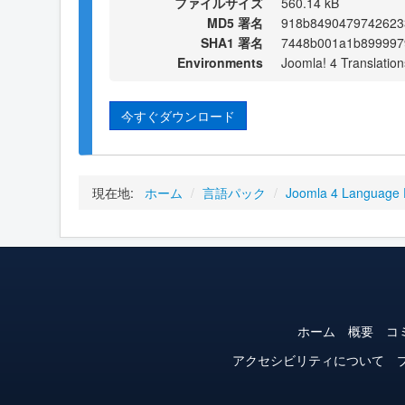
ファイルサイズ
560.14 kB
MD5 署名
918b8490479742623
SHA1 署名
7448b001a1b899997
Environments
Joomla! 4 Translation
今すぐダウンロード
現在地:
ホーム
/
言語パック
/
Joomla 4 Language
ホーム
概要
コ
アクセシビリティについて