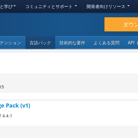
と学び
コミュニティとサポート
開発者向けリソース
ダウ
テンション
言語パック
技術的な要件
よくある質問
API
15
ge Pack (v1)
! 4.4.1