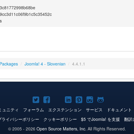
3c81772998b68be
9cc3d11c06f9b1c5c35452c
s
 Packages
/
Joomla! 4 - Slovenian
/
4.4.1.1
Joomla!
Joomla!
Joomla!
Joomla!
Joomla!
Joomla!
Joomla!
Twitter
Facebook
YouTube
LinkedIn
Pinterest
Instagram
GitHub
ミュニティ
フォーラム
エクステンション
サービス
ドキュメント
プライバシーポリシー
クッキーポリシー
$5 でJoomla! を支援
翻訳
© 2005 - 2026
Open Source Matters, Inc.
All Rights Reserved.