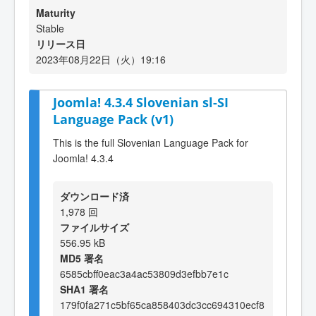
Maturity
Stable
リリース日
2023年08月22日（火）19:16
Joomla! 4.3.4 Slovenian sl-SI
Language Pack (v1)
This is the full Slovenian Language Pack for
Joomla! 4.3.4
ダウンロード済
1,978 回
ファイルサイズ
556.95 kB
MD5 署名
6585cbff0eac3a4ac53809d3efbb7e1c
SHA1 署名
179f0fa271c5bf65ca858403dc3cc694310ecf8