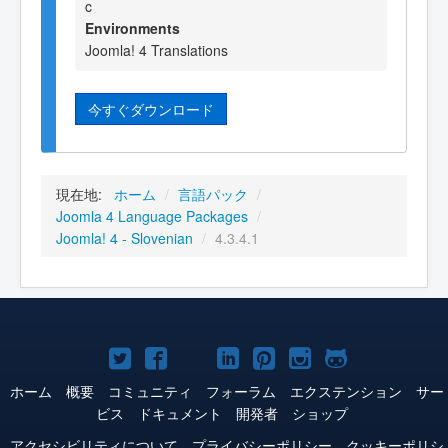
c
Environments
Joomla! 4 Translations
今すぐダウンロード
現在地:
ホーム
/
言語パック
/
Joomla 4 Language Packages
/
Joomla! 4 - Slovenian
/
4.3.4.1
Joomla!
Joomla!
Joomla!
Joomla!
Joomla!
Joomla!
Joomla!
Twitter
Facebook
YouTube
LinkedIn
Pinterest
Instagram
GitHub
ホーム
概要
コミュニティ
フォーラム
エクステンション
サー
ビス
ドキュメント
開発者
ショップ
アクセシビリティについて
プライバシーポリシー
クッキーポリシ