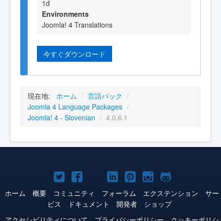
1d
Environments
Joomla! 4 Translations
今すぐダウンロード
現在地:
ホーム
/
言語パック
/
Joomla 4 Language Packages
/
Joomla! 4 - Slovenian
/
4.0.6.1
Joomla!
Joomla!
Joomla!
Joomla!
Joomla!
Joomla!
Joomla!
Twitter
Facebook
YouTube
LinkedIn
Pinterest
Instagram
GitHub
ホーム
概要
コミュニティ
フォーラム
エクステンション
サー
ビス
ドキュメント
開発者
ショップ
アクセシビリティについて
プライバシーポリシー
クッキーポリシ