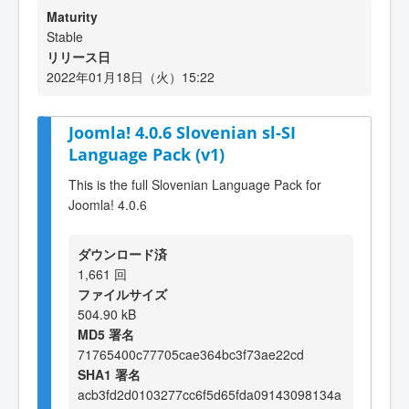
Maturity
Stable
リリース日
2022年01月18日（火）15:22
Joomla! 4.0.6 Slovenian sl-SI
Language Pack (v1)
This is the full Slovenian Language Pack for
Joomla! 4.0.6
ダウンロード済
1,661 回
ファイルサイズ
504.90 kB
MD5 署名
71765400c77705cae364bc3f73ae22cd
SHA1 署名
acb3fd2d0103277cc6f5d65fda09143098134a