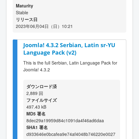
Maturity
Stable
リリース日
2023年06月04日（日）10:21
Joomla! 4.3.2 Serbian, Latin sr-YU
Language Pack (v2)
This is the full Serbian, Latin Language Pack for
Joomla! 4.3.2
ダウンロード済
2,889 回
ファイルサイズ
497.43 kB
MD5 署名
8dec29a19959d84c1091da4f46ad6daa
SHA1 署名
d933646e0bcafea9e74af4048b746220e0027