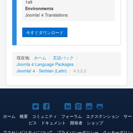
1a9
Environments
Joomla! 4 Translations
今すぐダウンロード
現在地:
ホーム
/
言語パック
/
Joomla 4 Language Packages
/
Joomla! 4 - Serbian (Latin)
/
4.3.2.2
Joomla!
Joomla!
Joomla!
Joomla!
Joomla!
Joomla!
Joomla!
Twitter
Facebook
YouTube
LinkedIn
Pinterest
Instagram
GitHub
ホーム
概要
コミュニティ
フォーラム
エクステンション
サー
ビス
ドキュメント
開発者
ショップ
アクセシビリティについて
プライバシーポリシー
クッキーポリシ