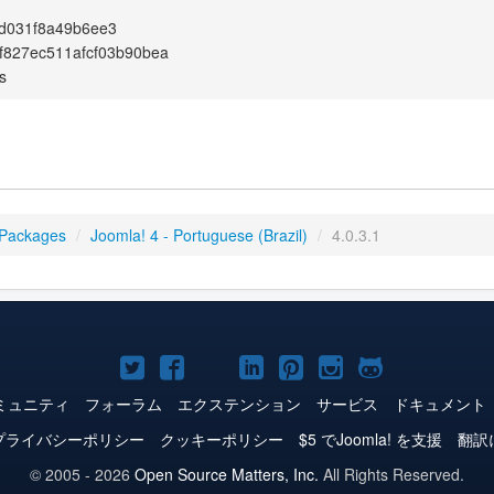
d031f8a49b6ee3
9f827ec511afcf03b90bea
s
 Packages
/
Joomla! 4 - Portuguese (Brazil)
/
4.0.3.1
Joomla!
Joomla!
Joomla!
Joomla!
Joomla!
Joomla!
Joomla!
Twitter
Facebook
YouTube
LinkedIn
Pinterest
Instagram
GitHub
ミュニティ
フォーラム
エクステンション
サービス
ドキュメント
プライバシーポリシー
クッキーポリシー
$5 でJoomla! を支援
翻訳
© 2005 - 2026
Open Source Matters, Inc.
All Rights Reserved.