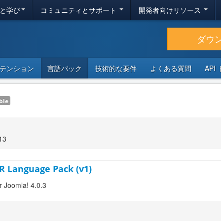
と学び
コミュニティとサポート
開発者向けリソース
ダウ
テンション
言語パック
技術的な要件
よくある質問
API
ble
13
BR Language Pack (v1)
r Joomla! 4.0.3