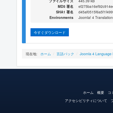
ファイルサイズ
445.39 kB
MD5 署名
ef275ba16ef92c914e
SHA1 署名
d45af0515f6a5f1f49
Environments
Joomla! 4 Translation
今すぐダウンロード
現在地:
ホーム
/
言語パック
/
Joomla 4 Language
ホーム
概要
コ
アクセシビリティについて