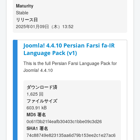
Maturity
Stable
リリース日
2025年01月09日（木）13:52
Joomla! 4.4.10 Persian Farsi fa-IR
Language Pack (v1)
This is the full Persian Farsi Language Pack for
Joomla! 4.4.10
ダウンロード済
1,625 回
ファイルサイズ
603.91 kB
MD5 署名
0c61f3b21f4eafb30403c1bbe09c3d26
SHA1 署名
74c88749e823135aa6d79b153ee2c1e27ac6