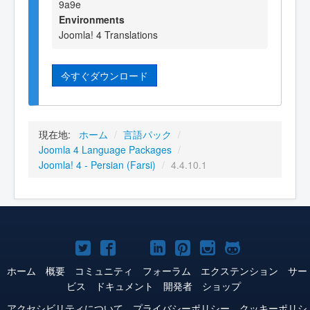
9a9e
Environments
Joomla! 4 Translations
今すぐダウンロード
現在地:
ホーム
/
言語パック
/
Joomla 4 Language Packages
/
Joomla! 4 - Persian (Farsi)
/
4.4.10.1
Joomla!
Joomla!
Joomla!
Joomla!
Joomla!
Joomla!
Joomla!
Twitter
Facebook
YouTube
LinkedIn
Pinterest
Instagram
GitHub
ホーム
概要
コミュニティ
フォーラム
エクステンション
サー
ビス
ドキュメント
開発者
ショップ
アクセシビリティについて
プライバシーポリシー
クッキーポリシ