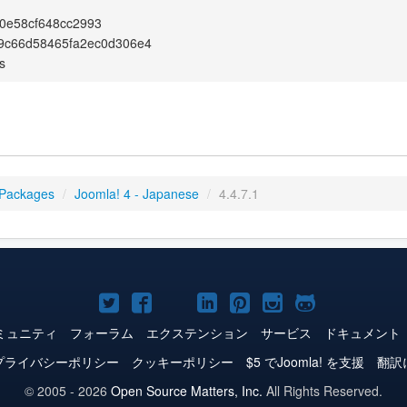
0e58cf648cc2993
9c66d58465fa2ec0d306e4
s
 Packages
/
Joomla! 4 - Japanese
/
4.4.7.1
Joomla!
Joomla!
Joomla!
Joomla!
Joomla!
Joomla!
Joomla!
Twitter
Facebook
YouTube
LinkedIn
Pinterest
Instagram
GitHub
ミュニティ
フォーラム
エクステンション
サービス
ドキュメント
プライバシーポリシー
クッキーポリシー
$5 でJoomla! を支援
翻訳
© 2005 - 2026
Open Source Matters, Inc.
All Rights Reserved.