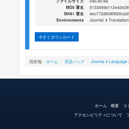
ファイルサイズ
540.40 kB
MD5 署名
5133d49a112e42e28
SHA1 署名
4ec772d608f9f20ca3
Environments
Joomla! 4 Translation
今すぐダウンロード
現在地:
ホーム
/
言語パック
/
Joomla 4 Language
ホーム
概要
コ
アクセシビリティについて