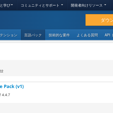
と学び
コミュニティとサポート
開発者向けリソース
ダウ
テンション
言語パック
技術的な要件
よくある質問
API
22
e Pack (v1)
! 4.4.7