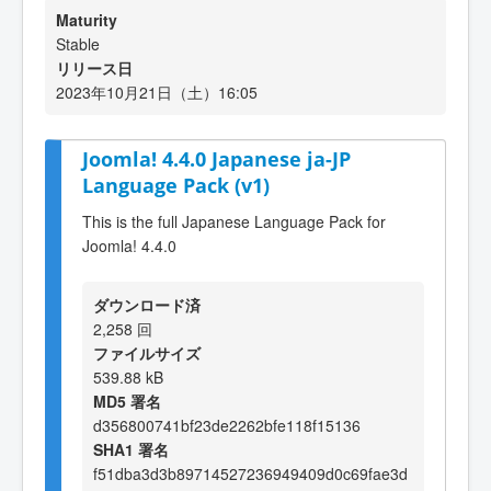
Maturity
Stable
リリース日
2023年10月21日（土）16:05
Joomla! 4.4.0 Japanese ja-JP
Language Pack (v1)
This is the full Japanese Language Pack for
Joomla! 4.4.0
ダウンロード済
2,258 回
ファイルサイズ
539.88 kB
MD5 署名
d356800741bf23de2262bfe118f15136
SHA1 署名
f51dba3d3b89714527236949409d0c69fae3d