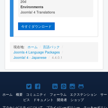
20d
Environments
Joomla! 4 Translations
今すぐダウンロード
現在地:
ホーム
/
言語パック
/
Joomla 4 Language Packages
/
Joomla! 4 - Japanese
/
4.4.0.1
Joomla!
Joomla!
Joomla!
Joomla!
Joomla!
Joomla!
Joomla!
Twitter
Facebook
YouTube
LinkedIn
Pinterest
Instagram
GitHub
ホーム
概要
コミュニティ
フォーラム
エクステンション
サー
ビス
ドキュメント
開発者
ショップ
アクセシビリティについて
プライバシーポリシー
クッキーポリシ