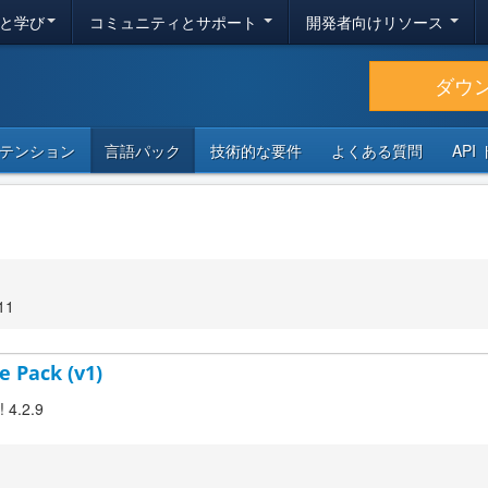
と学び
コミュニティとサポート
開発者向けリソース
ダウ
テンション
言語パック
技術的な要件
よくある質問
API
11
e Pack (v1)
! 4.2.9