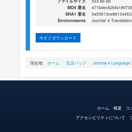
ファイルサイズ
553.86 kB
MD5 署名
471bdec62bfa18973
SHA1 署名
0a55613ce86134463
Environments
Joomla! 4 Translation
今すぐダウンロード
現在地:
ホーム
/
言語パック
/
Joomla 4 Language
ホーム
概要
コ
アクセシビリティについて