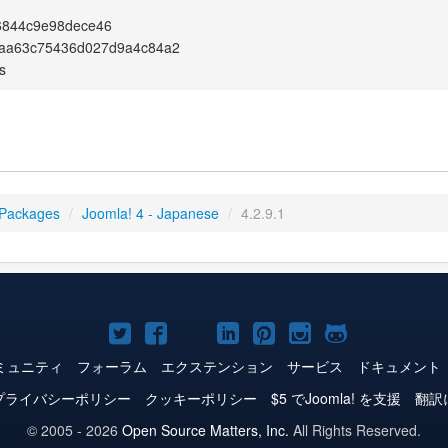
6844c9e98dece46
aa63c75436d027d9a4c84a2
s
 Packages
/
Joomla! 4 - Japanese
/
4.2.9.1
Joomla!
Joomla!
Joomla!
Joomla!
Joomla!
Joomla!
Joomla!
Twitter
Facebook
YouTube
LinkedIn
Pinterest
Instagram
GitHub
ミュニティ
フォーラム
エクステンション
サービス
ドキュメント
プライバシーポリシー
クッキーポリシー
$5 でJoomla! を支援
翻訳
© 2005 - 2026
Open Source Matters, Inc.
All Rights Reserved.