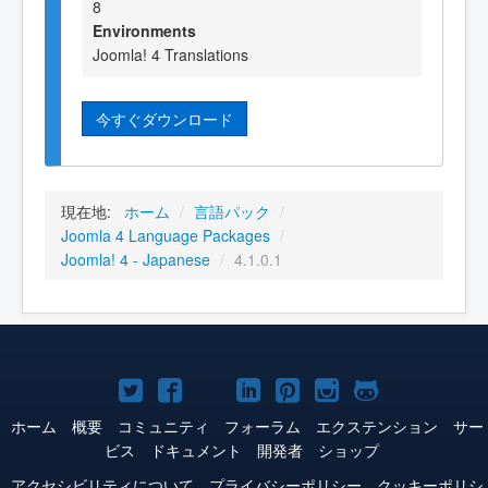
8
Environments
Joomla! 4 Translations
今すぐダウンロード
現在地:
ホーム
/
言語パック
/
Joomla 4 Language Packages
/
Joomla! 4 - Japanese
/
4.1.0.1
Joomla!
Joomla!
Joomla!
Joomla!
Joomla!
Joomla!
Joomla!
Twitter
Facebook
YouTube
LinkedIn
Pinterest
Instagram
GitHub
ホーム
概要
コミュニティ
フォーラム
エクステンション
サー
ビス
ドキュメント
開発者
ショップ
アクセシビリティについて
プライバシーポリシー
クッキーポリシ