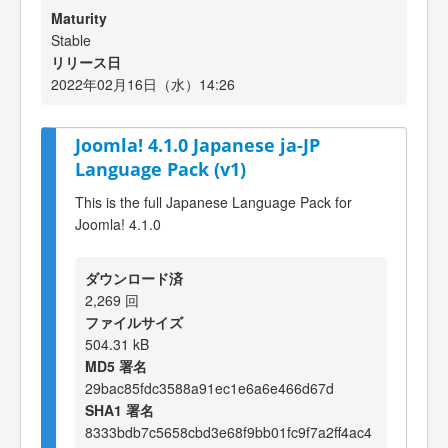
Maturity
Stable
リリース日
2022年02月16日（水）14:26
Joomla! 4.1.0 Japanese ja-JP
Language Pack (v1)
This is the full Japanese Language Pack for
Joomla! 4.1.0
ダウンロード済
2,269 回
ファイルサイズ
504.31 kB
MD5 署名
29bac85fdc3588a91ec1e6a6e466d67d
SHA1 署名
8333bdb7c5658cbd3e68f9bb01fc9f7a2ff4ac4