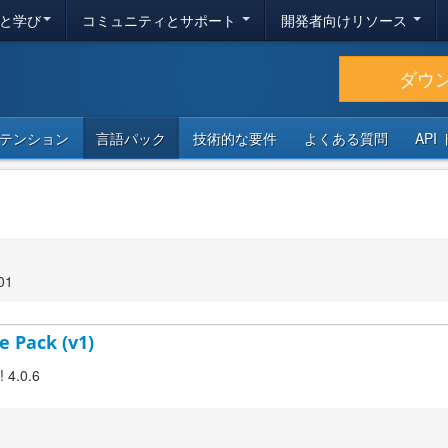
と学び
コミュニティとサポート
開発者向けリソース
ダウ
テンション
言語パック
技術的な要件
よくある質問
API
01
e Pack (v1)
! 4.0.6