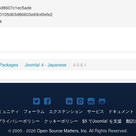
8d8607c1ec5ade
0105d63d86603e69c6fefe2
s
 Packages
/
Joomla! 4 - Japanese
/
4.0.6.1
Joomla!
Joomla!
Joomla!
Joomla!
Joomla!
Joomla!
Joomla!
Twitter
Facebook
YouTube
LinkedIn
Pinterest
Instagram
GitHub
ミュニティ
フォーラム
エクステンション
サービス
ドキュメント
プライバシーポリシー
クッキーポリシー
$5 でJoomla! を支援
翻訳
© 2005 - 2026
Open Source Matters, Inc.
All Rights Reserved.