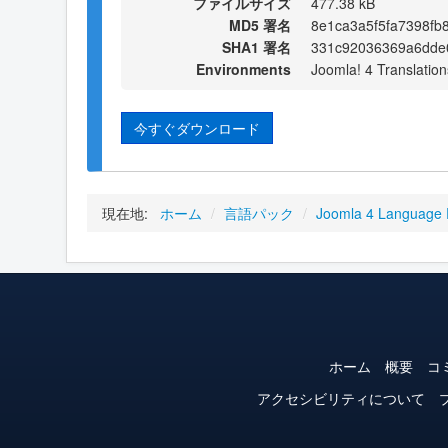
ファイルサイズ
477.38 kB
MD5 署名
8e1ca3a5f5fa7398fb
SHA1 署名
331c92036369a6dde
Environments
Joomla! 4 Translation
今すぐダウンロード
現在地:
ホーム
/
言語パック
/
Joomla 4 Language
ホーム
概要
コ
アクセシビリティについて