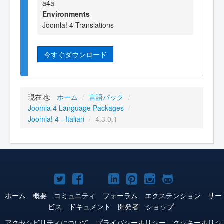
a4a
Environments
Joomla! 4 Translations
今すぐダウンロード
現在地:
ホーム
/
言語パック
/
Joomla 4 Language Packages
/
Joomla! 4 - Italian
/
4.3.0.1
Joomla!
Joomla!
Joomla!
Joomla!
Joomla!
Joomla!
Joomla!
Twitter
Facebook
YouTube
LinkedIn
Pinterest
Instagram
GitHub
ホーム
概要
コミュニティ
フォーラム
エクステンション
サー
ビス
ドキュメント
開発者
ショップ
アクセシビリティについて
プライバシーポリシー
クッキーポリシ