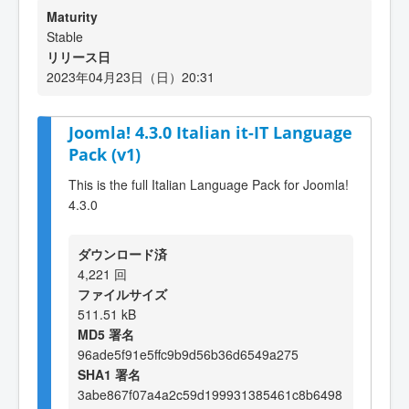
Maturity
Stable
リリース日
2023年04月23日（日）20:31
Joomla! 4.3.0 Italian it-IT Language
Pack (v1)
This is the full Italian Language Pack for Joomla!
4.3.0
ダウンロード済
4,221 回
ファイルサイズ
511.51 kB
MD5 署名
96ade5f91e5ffc9b9d56b36d6549a275
SHA1 署名
3abe867f07a4a2c59d199931385461c8b6498