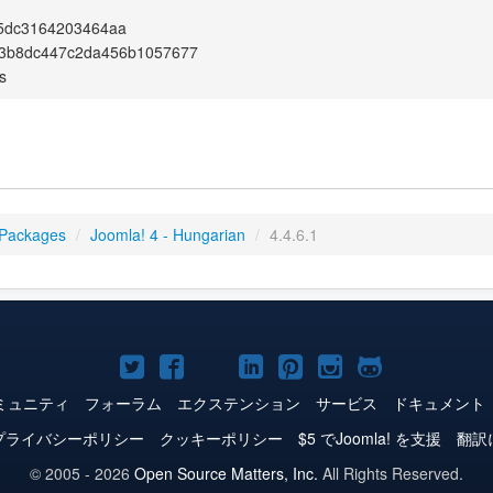
5dc3164203464aa
3b8dc447c2da456b1057677
s
 Packages
/
Joomla! 4 - Hungarian
/
4.4.6.1
Joomla!
Joomla!
Joomla!
Joomla!
Joomla!
Joomla!
Joomla!
Twitter
Facebook
YouTube
LinkedIn
Pinterest
Instagram
GitHub
ミュニティ
フォーラム
エクステンション
サービス
ドキュメント
プライバシーポリシー
クッキーポリシー
$5 でJoomla! を支援
翻訳
© 2005 - 2026
Open Source Matters, Inc.
All Rights Reserved.