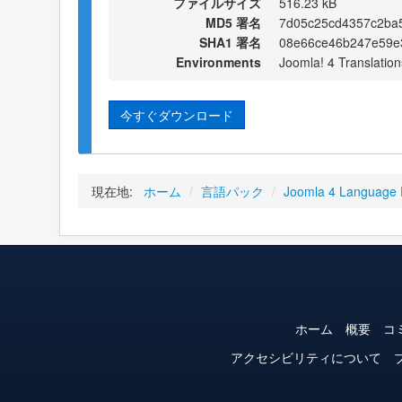
ファイルサイズ
516.23 kB
MD5 署名
7d05c25cd4357c2ba
SHA1 署名
08e66ce46b247e59e
Environments
Joomla! 4 Translation
今すぐダウンロード
現在地:
ホーム
/
言語パック
/
Joomla 4 Language
ホーム
概要
コ
アクセシビリティについて