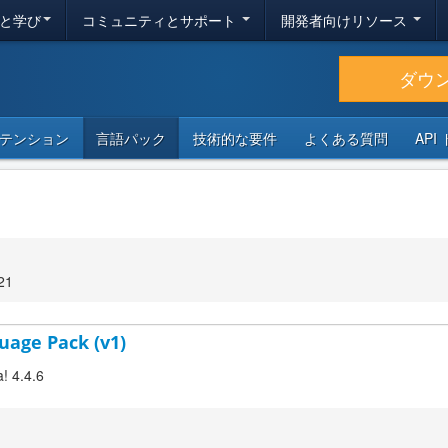
と学び
コミュニティとサポート
開発者向けリソース
ダウ
テンション
言語パック
技術的な要件
よくある質問
API
21
uage Pack (v1)
! 4.4.6