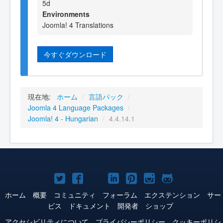
5d
Environments
Joomla! 4 Translations
今すぐダウンロード
現在地:
ホーム
/
言語パック
/
Joomla 4 Language Packages
/
Joomla! 4 - Hungarian
/
4.4.14.1
Joomla!
Joomla!
Joomla!
Joomla!
Joomla!
Joomla!
Joomla!
Twitter
Facebook
YouTube
LinkedIn
Pinterest
Instagram
GitHub
ホーム
概要
コミュニティ
フォーラム
エクステンション
サー
ビス
ドキュメント
開発者
ショップ
アクセシビリティについて
プライバシーポリシー
クッキーポリシ