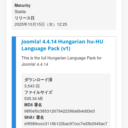
Maturity
Stable
リリース日
2025年10月15日（水）12:25
Joomla! 4.4.14 Hungarian hu-HU
Language Pack (v1)
This is the full Hungarian Language Pack for
Joomla! 4.4.14
ダウンロード済
3,543 回
ファイルサイズ
535.34 kB
MD5 署名
98f0ef0c385312679422396a6b4dd3e3
SHA1 署名
ef9589cccc3116b122bac97ccc7ed3b2945ac7