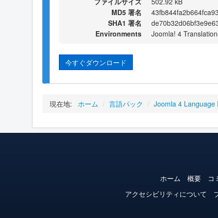
ファイルサイズ
502.92 kB
MD5 署名
43fb844fa2b664fca9
SHA1 署名
de70b32d06bf3e9e6
Environments
Joomla! 4 Translation
今すぐダウンロード
現在地:
ホーム
/
言語パック
/
Joomla 4 Language
ホーム
概要
コ
アクセシビリティについて