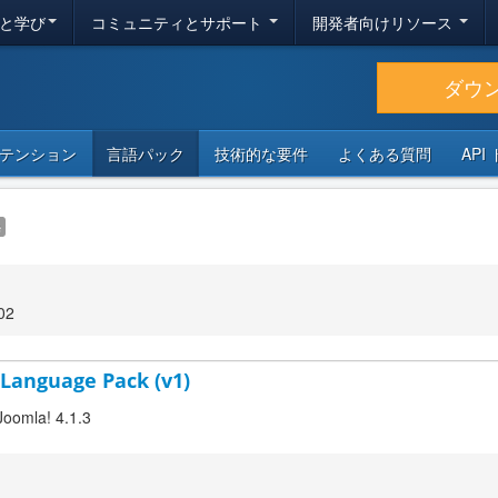
と学び
コミュニティとサポート
開発者向けリソース
ダウ
テンション
言語パック
技術的な要件
よくある質問
API
e
02
 Language Pack (v1)
Joomla! 4.1.3