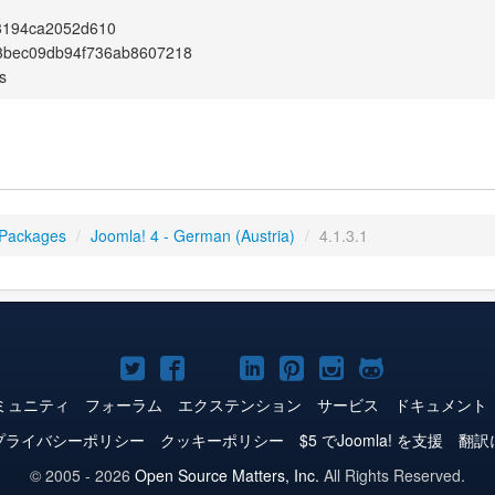
3194ca2052d610
3bec09db94f736ab8607218
s
 Packages
/
Joomla! 4 - German (Austria)
/
4.1.3.1
Joomla!
Joomla!
Joomla!
Joomla!
Joomla!
Joomla!
Joomla!
Twitter
Facebook
YouTube
LinkedIn
Pinterest
Instagram
GitHub
ミュニティ
フォーラム
エクステンション
サービス
ドキュメント
プライバシーポリシー
クッキーポリシー
$5 でJoomla! を支援
翻訳
© 2005 - 2026
Open Source Matters, Inc.
All Rights Reserved.