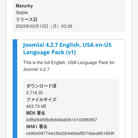
Maturity
Stable
リリース日
2023年02月13日（月）03:26
Joomla! 4.2.7 English, USA en-US
Language Pack (v1)
This is the full English, USA Language Pack for
Joomla! 4.2.7
ダウンロード済
2,716 回
ファイルサイズ
463.73 kB
MD5 署名
0dffaf94f9fbdb569a60610103880f67
SHA1 署名
c490e097744c3ba3244b6af807daea851809f