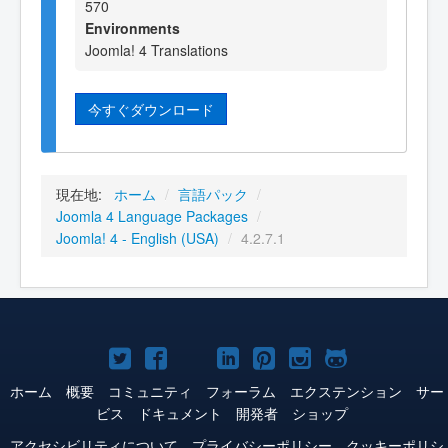
570
Environments
Joomla! 4 Translations
今すぐダウンロード
現在地:
ホーム
/
言語パック
/
Joomla 4 Language Packages
/
Joomla! 4 - English (USA)
/
4.2.7.1
Joomla!
Joomla!
Joomla!
Joomla!
Joomla!
Joomla!
Joomla!
Twitter
Facebook
YouTube
LinkedIn
Pinterest
Instagram
GitHub
ホーム
概要
コミュニティ
フォーラム
エクステンション
サー
ビス
ドキュメント
開発者
ショップ
アクセシビリティについて
プライバシーポリシー
クッキーポリシ