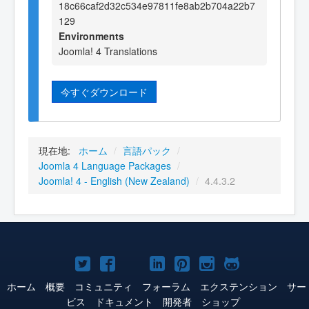
18c66caf2d32c534e97811fe8ab2b704a22b7
129
Environments
Joomla! 4 Translations
今すぐダウンロード
現在地:
ホーム
/
言語パック
/
Joomla 4 Language Packages
/
Joomla! 4 - English (New Zealand)
/
4.4.3.2
Joomla!
Joomla!
Joomla!
Joomla!
Joomla!
Joomla!
Joomla!
Twitter
Facebook
YouTube
LinkedIn
Pinterest
Instagram
GitHub
ホーム
概要
コミュニティ
フォーラム
エクステンション
サー
ビス
ドキュメント
開発者
ショップ