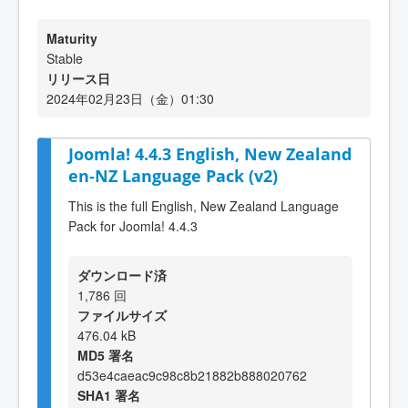
Maturity
Stable
リリース日
2024年02月23日（金）01:30
Joomla! 4.4.3 English, New Zealand
en-NZ Language Pack (v2)
This is the full English, New Zealand Language
Pack for Joomla! 4.4.3
ダウンロード済
1,786 回
ファイルサイズ
476.04 kB
MD5 署名
d53e4caeac9c98c8b21882b888020762
SHA1 署名