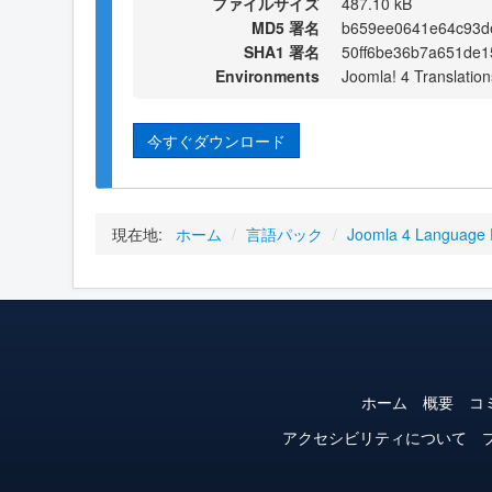
ファイルサイズ
487.10 kB
MD5 署名
b659ee0641e64c93d
SHA1 署名
50ff6be36b7a651de
Environments
Joomla! 4 Translation
今すぐダウンロード
現在地:
ホーム
/
言語パック
/
Joomla 4 Language
ホーム
概要
コ
アクセシビリティについて