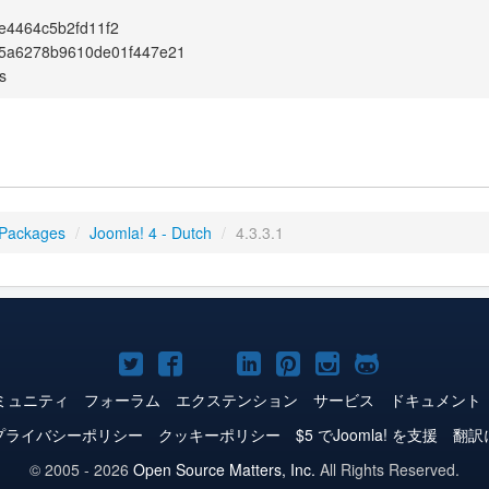
e4464c5b2fd11f2
15a6278b9610de01f447e21
s
 Packages
/
Joomla! 4 - Dutch
/
4.3.3.1
Joomla!
Joomla!
Joomla!
Joomla!
Joomla!
Joomla!
Joomla!
Twitter
Facebook
YouTube
LinkedIn
Pinterest
Instagram
GitHub
ミュニティ
フォーラム
エクステンション
サービス
ドキュメント
プライバシーポリシー
クッキーポリシー
$5 でJoomla! を支援
翻訳
© 2005 - 2026
Open Source Matters, Inc.
All Rights Reserved.