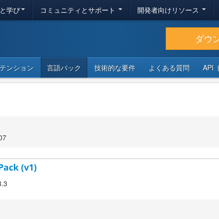
と学び
コミュニティとサポート
開発者向けリソース
ダウ
テンション
言語パック
技術的な要件
よくある質問
API
07
Pack (v1)
3.3