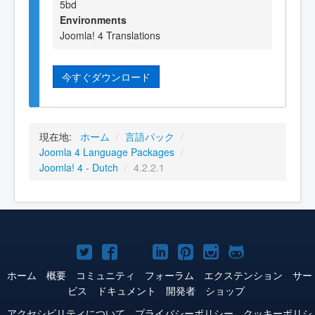
5bd
Environments
Joomla! 4 Translations
今すぐダウンロード
現在地:
ホーム
/
言語パック
/
Joomla 4 Language Packages
/
Joomla! 4 - Dutch
/
4.2.2.1
Joomla!
Joomla!
Joomla!
Joomla!
Joomla!
Joomla!
Joomla!
Twitter
Facebook
YouTube
LinkedIn
Pinterest
Instagram
GitHub
ホーム
概要
コミュニティ
フォーラム
エクステンション
サー
ビス
ドキュメント
開発者
ショップ
アクセシビリティについて
プライバシーポリシー
クッキーポリシ