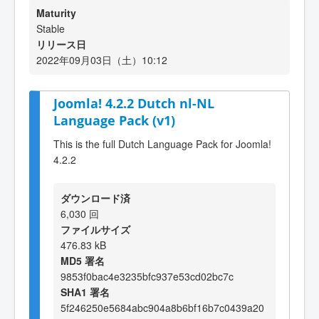
Maturity
Stable
リリース日
2022年09月03日（土）10:12
Joomla! 4.2.2 Dutch nl-NL
Language Pack (v1)
This is the full Dutch Language Pack for Joomla!
4.2.2
ダウンロード済
6,030 回
ファイルサイズ
476.83 kB
MD5 署名
9853f0bac4e3235bfc937e53cd02bc7c
SHA1 署名
5f246250e5684abc904a8b6bf16b7c0439a20