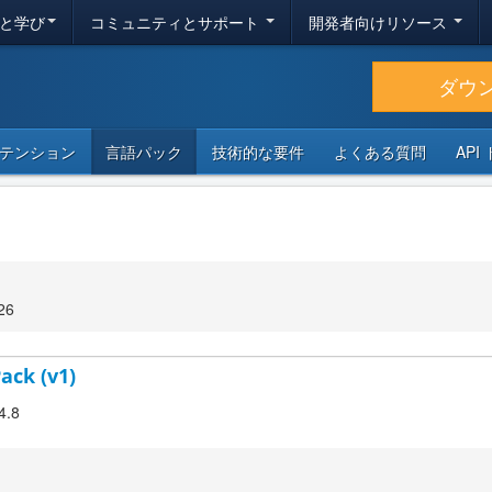
と学び
コミュニティとサポート
開発者向けリソース
ダウ
テンション
言語パック
技術的な要件
よくある質問
API
26
ack (v1)
4.8