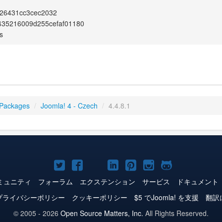
26431cc3cec2032
435216009d255cefaf01180
s
 Packages
/
Joomla! 4 - Czech
/
4.4.8.1
Joomla!
Joomla!
Joomla!
Joomla!
Joomla!
Joomla!
Joomla!
Twitter
Facebook
YouTube
LinkedIn
Pinterest
Instagram
GitHub
ミュニティ
フォーラム
エクステンション
サービス
ドキュメント
プライバシーポリシー
クッキーポリシー
$5 でJoomla! を支援
翻訳
© 2005 - 2026
Open Source Matters, Inc.
All Rights Reserved.