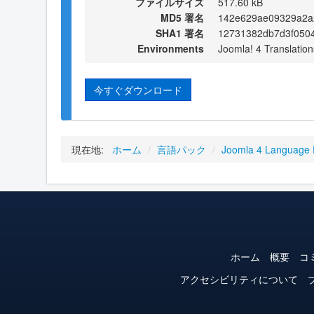
ファイルサイズ
517.60 kB
MD5 署名
142e629ae09329a2a
SHA1 署名
12731382db7d3f050
Environments
Joomla! 4 Translation
今すぐダウンロード
現在地:
ホーム
/
言語パック
/
Joomla 4 Language
ホーム
概要
コ
アクセシビリティについて