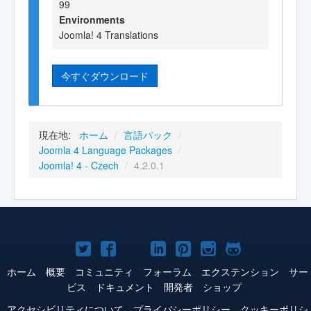
99
Environments
Joomla! 4 Translations
今すぐダウンロード
現在地:
ホーム
/
言語パック
/
Joomla 4 Language Packages
/
Joomla! 4 - Czech
/
4.2.0.1
Joomla!
Joomla!
Joomla!
Joomla!
Joomla!
Joomla!
Joomla!
Twitter
Facebook
YouTube
LinkedIn
Pinterest
Instagram
GitHub
ホーム
概要
コミュニティ
フォーラム
エクステンション
サー
ビス
ドキュメント
開発者
ショップ
アクセシビリティについて
プライバシーポリシー
クッキーポリシ