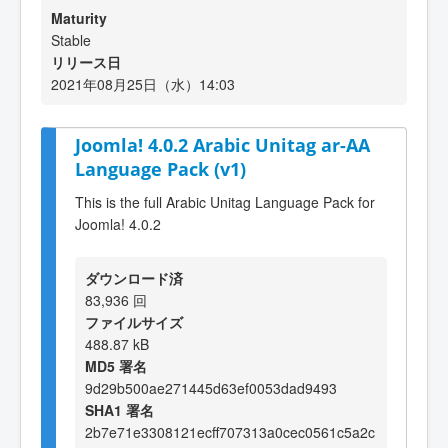
Maturity
Stable
リリース日
2021年08月25日（水）14:03
Joomla! 4.0.2 Arabic Unitag ar-AA
Language Pack (v1)
This is the full Arabic Unitag Language Pack for
Joomla! 4.0.2
ダウンロード済
83,936 回
ファイルサイズ
488.87 kB
MD5 署名
9d29b500ae271445d63ef0053dad9493
SHA1 署名
2b7e71e3308121ecff707313a0cec0561c5a2c