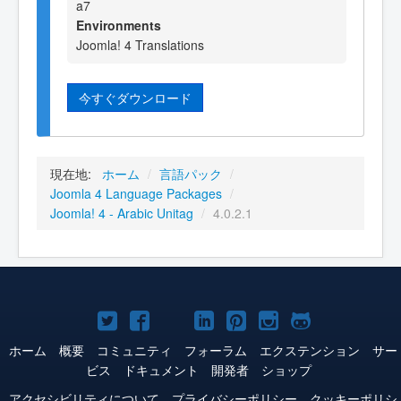
a7
Environments
Joomla! 4 Translations
今すぐダウンロード
現在地:
ホーム
/
言語パック
/
Joomla 4 Language Packages
/
Joomla! 4 - Arabic Unitag
/
4.0.2.1
Joomla!
Joomla!
Joomla!
Joomla!
Joomla!
Joomla!
Joomla!
Twitter
Facebook
YouTube
LinkedIn
Pinterest
Instagram
GitHub
ホーム
概要
コミュニティ
フォーラム
エクステンション
サー
ビス
ドキュメント
開発者
ショップ
アクセシビリティについて
プライバシーポリシー
クッキーポリシ