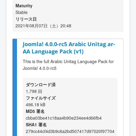
Maturity
Stable
リリース日
2021年08月07日（土）20:48
Joomla! 4.0.0-rc5 Arabic Unitag ar-
AA Language Pack (v1)
This is the full Arabic Unitag Language Pack for
Joomla! 4.0.0-rc5
ダウンロード済
1,798 回
ファイルサイズ
496.18 kB
MD5 署名
cbba03be41c18aa4b90e234ee4d66fb4
SHA1 署名
279cc44cf4d3b9c6a2bd507417d97020f97704