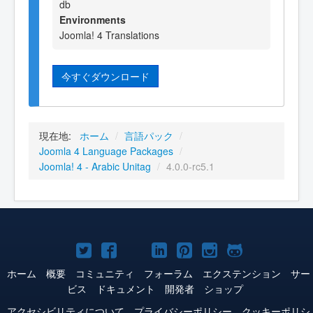
db
Environments
Joomla! 4 Translations
今すぐダウンロード
現在地:
ホーム
/
言語パック
/
Joomla 4 Language Packages
/
Joomla! 4 - Arabic Unitag
/
4.0.0-rc5.1
Joomla!
Joomla!
Joomla!
Joomla!
Joomla!
Joomla!
Joomla!
Twitter
Facebook
YouTube
LinkedIn
Pinterest
Instagram
GitHub
ホーム
概要
コミュニティ
フォーラム
エクステンション
サー
ビス
ドキュメント
開発者
ショップ
アクセシビリティについて
プライバシーポリシー
クッキーポリシ