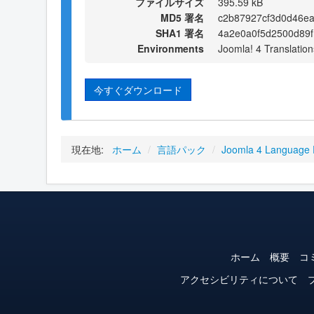
ファイルサイズ
395.59 kB
MD5 署名
c2b87927cf3d0d46ea
SHA1 署名
4a2e0a0f5d2500d89
Environments
Joomla! 4 Translation
今すぐダウンロード
現在地:
ホーム
/
言語パック
/
Joomla 4 Language
ホーム
概要
コ
アクセシビリティについて