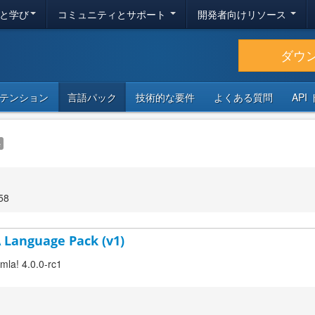
と学び
コミュニティとサポート
開発者向けリソース
ダウ
テンション
言語パック
技術的な要件
よくある質問
API
e
58
A Language Pack (v1)
mla! 4.0.0-rc1