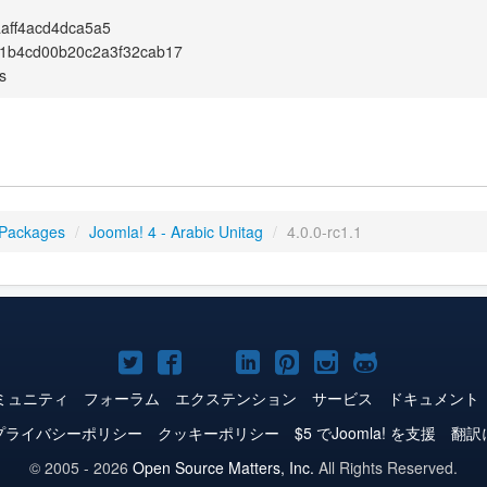
aff4acd4dca5a5
f1b4cd00b20c2a3f32cab17
s
 Packages
/
Joomla! 4 - Arabic Unitag
/
4.0.0-rc1.1
Joomla!
Joomla!
Joomla!
Joomla!
Joomla!
Joomla!
Joomla!
Twitter
Facebook
YouTube
LinkedIn
Pinterest
Instagram
GitHub
ミュニティ
フォーラム
エクステンション
サービス
ドキュメント
プライバシーポリシー
クッキーポリシー
$5 でJoomla! を支援
翻訳
© 2005 - 2026
Open Source Matters, Inc.
All Rights Reserved.