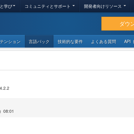
と学び
コミュニティとサポート
開発者向けリソース
ダウ
テンション
言語パック
技術的な要件
よくある質問
API
4.2.2
08:01