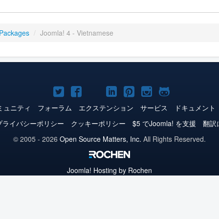
 Packages
/
Joomla! 4 - Vietnamese
Joomla!
Joomla!
Joomla!
Joomla!
Joomla!
Joomla!
Joomla!
Twitter
Facebook
YouTube
LinkedIn
Pinterest
Instagram
GitHub
ミュニティ
フォーラム
エクステンション
サービス
ドキュメント
プライバシーポリシー
クッキーポリシー
$5 でJoomla! を支援
翻訳
© 2005 - 2026
Open Source Matters, Inc.
All Rights Reserved.
Joomla!
Hosting by Rochen