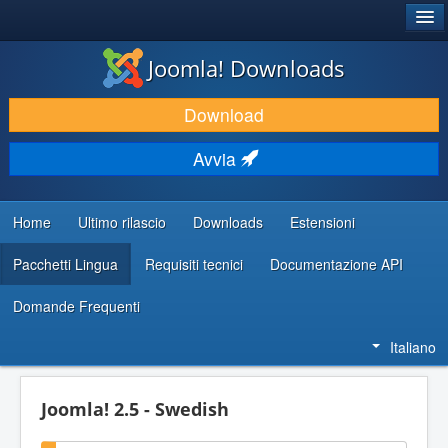
®
JOOMLA!
Joomla! Downloads
SCARICA & ESTENDI
Download
SCOPRI & IMPARA
Avvia
COMUNITÀ & SUPPORTO
RISORSE PER SVILUPPATORI
Home
Ultimo rilascio
Downloads
Estensioni
Pacchetti Lingua
Requisiti tecnici
Documentazione API
Domande Frequenti
Italiano
Joomla! 2.5 - Swedish