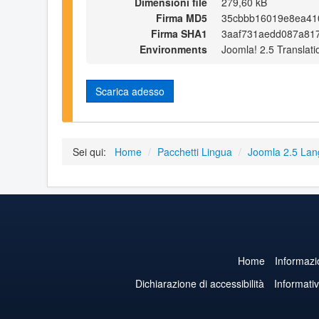
Dimensioni file
279,60 kB
Firma MD5
35cbbb16019e8ea41
Firma SHA1
3aaf731aedd087a81
Environments
Joomla! 2.5 Translati
Scarica adesso
Sei qui:
Home
/
Pacchetti Lingua
/
Joomla 2.5 La
Home
Informazi
Dichiarazione di accessibilità
Informati