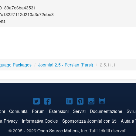
0189a7e6ba43531
7c13227112d210a3c72ebe3
ons
nguage Packages
/
Joomla! 2.5 - Persian (Farsi)
/
2.5.11.1
Joomla!
Joomla!
Joomla!
Joomla!
Joomla!
Joomla!
Joomla!
su
su
su
su
su
su
su
oni
Comunità
Forum
Estensioni
Servizi
Documentazione
Svil
Twitter
Facebook
YouTube
LinkedIn
Pinterest
Instagram
GitHub
va Privacy
Informativa Cookie
Sponsorizza Joomla! con $5
Aiuta a
© 2005 - 2026
Open Source Matters, Inc.
Tutti i diritti riservati.