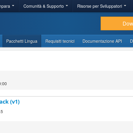
Impara
Comunità & Supporto
Risorse per Sviluppatori
Dow
Pacchetti Lingua
Requisiti tecnici
Documentazione API
D
0:00
ack (v1)
.5