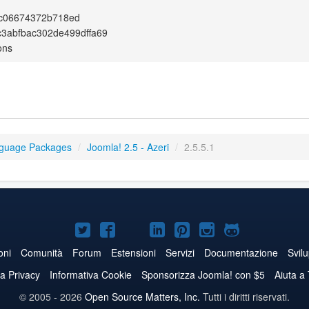
c06674372b718ed
c3abfbac302de499dffa69
ons
nguage Packages
/
Joomla! 2.5 - Azeri
/
2.5.5.1
Joomla!
Joomla!
Joomla!
Joomla!
Joomla!
Joomla!
Joomla!
su
su
su
su
su
su
su
oni
Comunità
Forum
Estensioni
Servizi
Documentazione
Svil
Twitter
Facebook
YouTube
LinkedIn
Pinterest
Instagram
GitHub
va Privacy
Informativa Cookie
Sponsorizza Joomla! con $5
Aiuta a
© 2005 - 2026
Open Source Matters, Inc.
Tutti i diritti riservati.