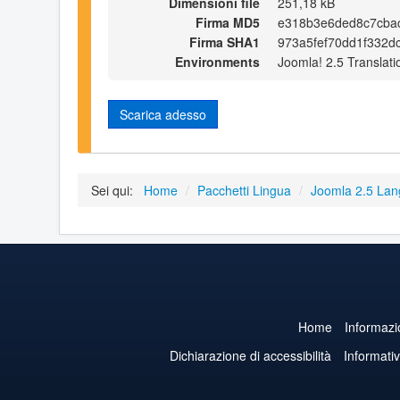
Dimensioni file
251,18 kB
Firma MD5
e318b3e6ded8c7cba
Firma SHA1
973a5fef70dd1f332d
Environments
Joomla! 2.5 Translati
Scarica adesso
Sei qui:
Home
/
Pacchetti Lingua
/
Joomla 2.5 La
Home
Informazi
Dichiarazione di accessibilità
Informati