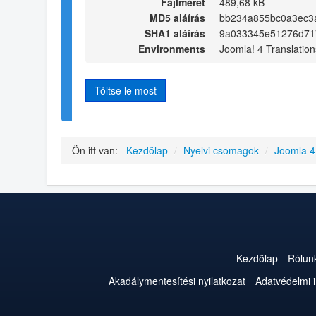
Fájlméret
489,68 kB
MD5 aláírás
bb234a855bc0a3ec3
SHA1 aláírás
9a033345e51276d71
Environments
Joomla! 4 Translation
Töltse le most
Ön itt van:
Kezdőlap
/
Nyelvi csomagok
/
Joomla 
Kezdőlap
Rólun
Akadálymentesítési nyilatkozat
Adatvédelmi 