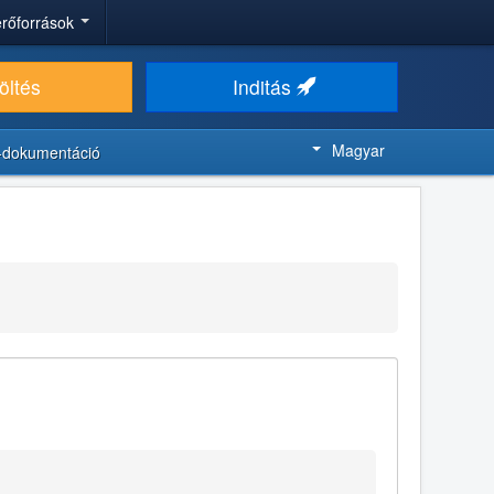
 erőforrások
öltés
Inditás
Magyar
-dokumentáció