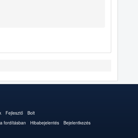
k
Fejlesztő
Bolt
a fordításban
Hibabejelentés
Bejelentkezés