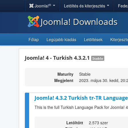
®
Joomla!
Letöltés és kiterjesztés
Fedez
Joomla! Downloads
Főlap
Legújabb kiadás
Letöltések
Kiterjesz
Joomla! 4 - Turkish 4.3.2.1
Stable
Maturity
Stable
Megjelent
2023. május 30. kedd, 20:
Joomla! 4.3.2 Turkish tr-TR Language
This is the full Turkish Language Pack for Joomla! 4
Letöltött
2.573 szer