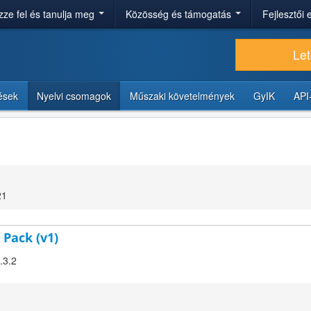
ze fel és tanulja meg
Közösség és támogatás
Fejlesztői
Let
tések
Nyelvi csomagok
Műszaki követelmények
GyIK
API
21
 Pack (v1)
.3.2