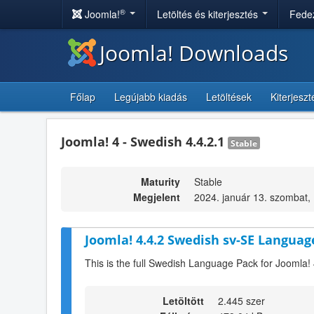
®
Joomla!
Letöltés és kiterjesztés
Fedez
Joomla! Downloads
Főlap
Legújabb kiadás
Letöltések
Kiterjesz
Joomla! 4 - Swedish 4.4.2.1
Stable
Maturity
Stable
Megjelent
2024. január 13. szombat,
Joomla! 4.4.2 Swedish sv-SE Languag
This is the full Swedish Language Pack for Joomla! 
Letöltött
2.445 szer