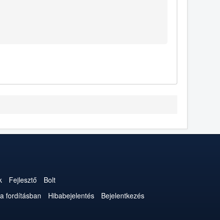
k
Fejlesztő
Bolt
a fordításban
Hibabejelentés
Bejelentkezés