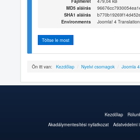
Fájlméret
479,04 kB
MD5 aláírás
96676cc7930054ea1
SHA1 aláírás
b770b19269f14d452
Environments
Joomla! 4 Translation
Töltse le most
Ön itt van:
Kezdőlap
/
Nyelvi csomagok
/
Joomla 
Kezdőlap
Rólun
Akadálymentesítési nyilatkozat
Adatvédelmi 