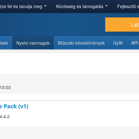
ze fel és tanulja meg
Közösség és támogatás
Fejlesztői
Let
tések
Nyelvi csomagok
Műszaki követelmények
GyIK
API
 15:03
e Pack (v1)
4.4.2