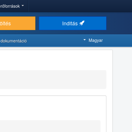
 erőforrások
öltés
Inditás
Magyar
-dokumentáció