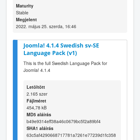
Maturity
Stable
Megjelent
2022. május 25. szerda, 16:46
Joomla! 4.1.4 Swedish sv-SE
Language Pack (v1)
This is the full Swedish Language Pack for
Joomla! 4.1.4
Letöltött
2.165 szer
Fájlméret
454,78 kB
MD5 aláírás
b49e9314eff38a46c0679bc5f2a89bf4
SHA1 aláírás
63c5af4290668717781a7261e77239d1fc358