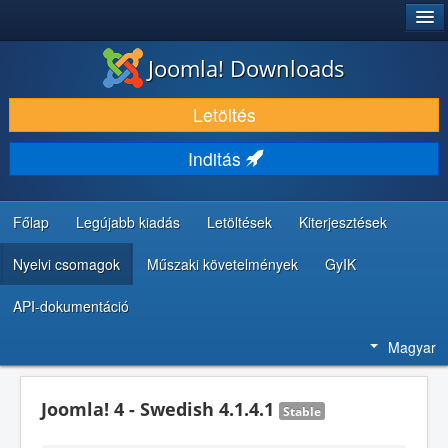
®
JOOMLA!
Joomla! Downloads
LETÖLTÉS ÉS KITERJESZTÉS
Letöltés
FEDEZZE FEL ÉS TANULJA MEG
Inditás
KÖZÖSSÉG ÉS TÁMOGATÁS
FEJLESZTŐI ERŐFORRÁSOK
Főlap
Legújabb kiadás
Letöltések
Kiterjesztések
Nyelvi csomagok
Műszaki követelmények
GyIK
API-dokumentáció
Magyar
Joomla! 4 - Swedish 4.1.4.1
Stable