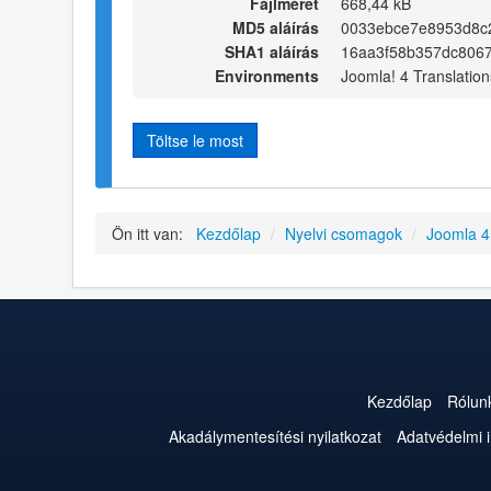
Fájlméret
668,44 kB
MD5 aláírás
0033ebce7e8953d8c2
SHA1 aláírás
16aa3f58b357dc806
Environments
Joomla! 4 Translation
Töltse le most
Ön itt van:
Kezdőlap
/
Nyelvi csomagok
/
Joomla 
Kezdőlap
Rólun
Akadálymentesítési nyilatkozat
Adatvédelmi 