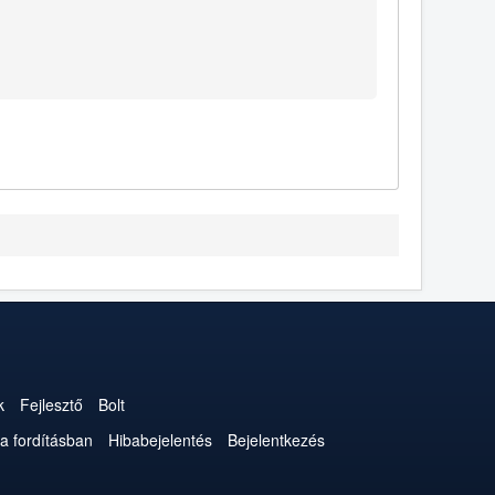
k
Fejlesztő
Bolt
a fordításban
Hibabejelentés
Bejelentkezés