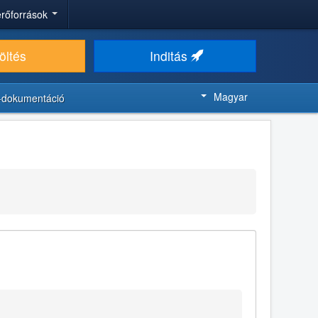
 erőforrások
öltés
Inditás
Magyar
-dokumentáció