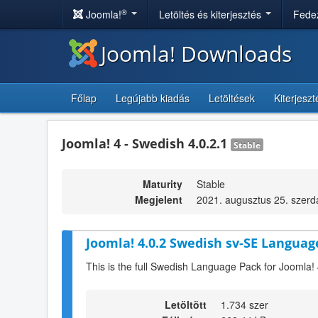
®
Joomla!
Letöltés és kiterjesztés
Fedez
Joomla! Downloads
Főlap
Legújabb kiadás
Letöltések
Kiterjesz
Joomla! 4 - Swedish 4.0.2.1
Stable
Maturity
Stable
Megjelent
2021. augusztus 25. szerd
Joomla! 4.0.2 Swedish sv-SE Languag
This is the full Swedish Language Pack for Joomla! 
Letöltött
1.734 szer