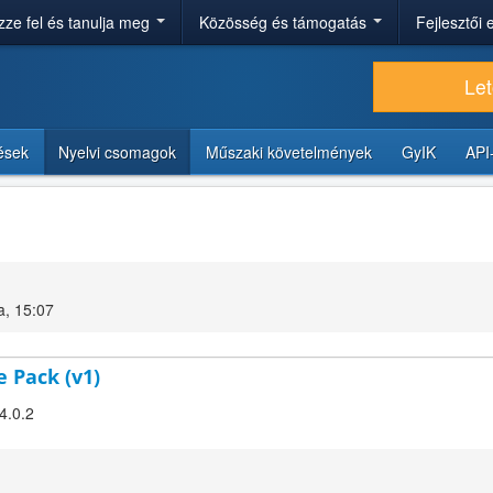
ze fel és tanulja meg
Közösség és támogatás
Fejlesztői
Let
tések
Nyelvi csomagok
Műszaki követelmények
GyIK
API
a, 15:07
e Pack (v1)
4.0.2