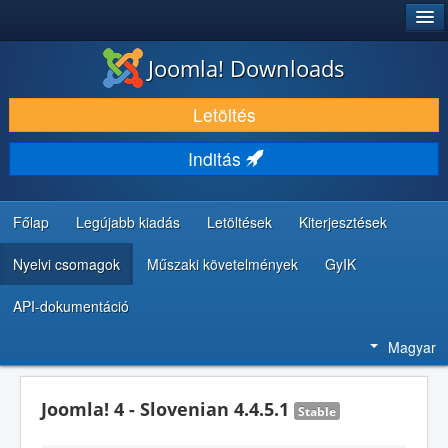
®
JOOMLA!
Joomla! Downloads
LETÖLTÉS ÉS KITERJESZTÉS
Letöltés
FEDEZZE FEL ÉS TANULJA MEG
Inditás
KÖZÖSSÉG ÉS TÁMOGATÁS
FEJLESZTŐI ERŐFORRÁSOK
Főlap
Legújabb kiadás
Letöltések
Kiterjesztések
Nyelvi csomagok
Műszaki követelmények
GyIK
API-dokumentáció
Magyar
Joomla! 4 - Slovenian 4.4.5.1
Stable