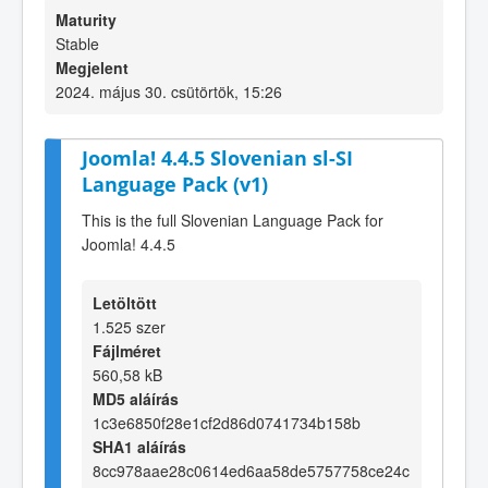
Maturity
Stable
Megjelent
2024. május 30. csütörtök, 15:26
Joomla! 4.4.5 Slovenian sl-SI
Language Pack (v1)
This is the full Slovenian Language Pack for
Joomla! 4.4.5
Letöltött
1.525 szer
Fájlméret
560,58 kB
MD5 aláírás
1c3e6850f28e1cf2d86d0741734b158b
SHA1 aláírás
8cc978aae28c0614ed6aa58de5757758ce24c